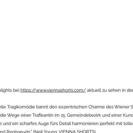
lights bei
https://www.viennashorts.com/
aktuell zu sehen in d
elle Tragikomödie bannt den exzentrischen Charme des Wiener St
 die Wege einer Trafikantin im 15. Gemeindebezirk und einer Kun
 und ein scharfes Auge fürs Detail harmonieren perfekt mit tol
 und Regisseurin." (Neil Young, VIENNA SHORTS)