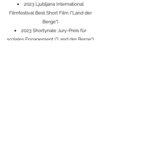
2023 Ljubljana International
Filmfestival Best Short Film ("Land der
Berge")
2023 Shortynale Jury-Preis für
soziales Engagement ("Land der Berge")
2021 Kurzfilmtage Oberhausen 3Sat
Nachwuchsfilmpreis ("Genosse Tito, ich
erbe")
2017 Nominiert für den deutschen
Nachwuchsfilmpreis („Unterkühlung“)
die ZEIT Interview 2025:
https://www.zeit.de/2025/37/olga-
kosanovic-regisseurin-film-oesterreich-
staatsbuergerschaft